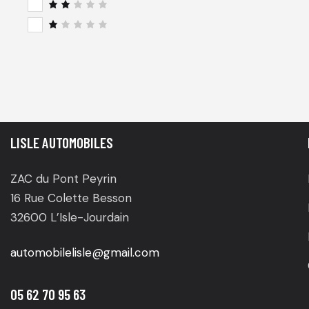
3
sur
Not
5
e
2
su
N
r 5
o
t
e
1
s
u
r
5
LISLE AUTOMOBILES
ZAC du Pont Peyrin
16 Rue Colette Besson
32600 L’Isle-Jourdain
automobilelisle@gmail.com
05 62 70 95 63