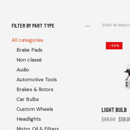
Voici le seul 
FILTER BY PART TYPE
All categories
-34%
Brake Pads
Non classé
Audio
Automotive Tools
Brakes & Rotors
Car Bulbs
LIGHT BULB
Custom Wheels
$
89.00
$
59.0
Headlights
Motor Oil & Filters