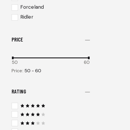
Forceland
Ridler
PRICE
50
60
Price:
50 - 60
RATING
Note
5
sur 5
Note
4
sur 5
Note