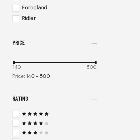
Forceland
Ridler
PRICE
140
500
Price:
140 - 500
RATING
Note
5
sur 5
Note
4
sur 5
Note