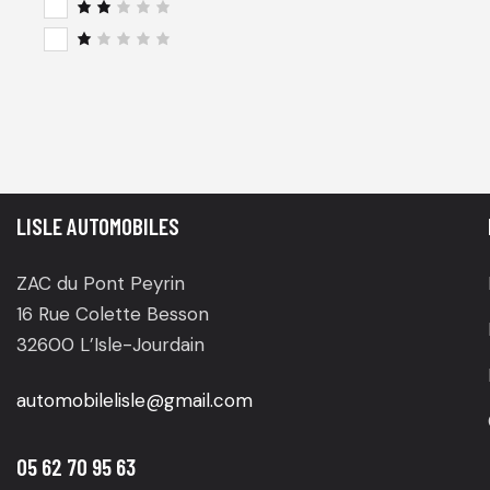
3
sur
Not
5
e
2
su
N
r 5
o
t
e
1
s
u
r
5
LISLE AUTOMOBILES
ZAC du Pont Peyrin
16 Rue Colette Besson
32600 L’Isle-Jourdain
automobilelisle@gmail.com
05 62 70 95 63