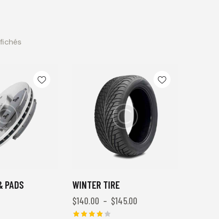
ffichés
& PADS
WINTER TIRE
$
140.00
–
$
145.00