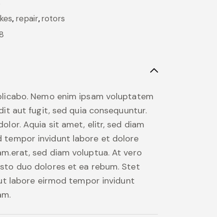
s
kes
,
repair
,
rotors
8
plicabo. Nemo enim ipsam voluptatem
dit aut fugit, sed quia consequuntur.
lor. Aquia sit amet, elitr, sed diam
tempor invidunt labore et dolore
m.erat, sed diam voluptua. At vero
sto duo dolores et ea rebum. Stet
 ut labore eirmod tempor invidunt
am.