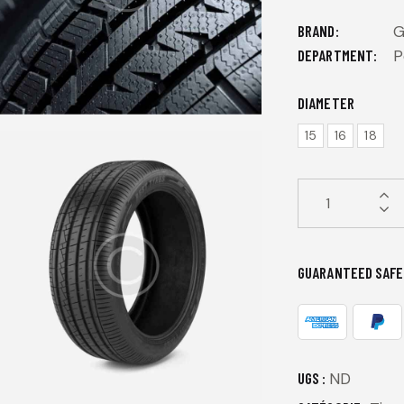
BRAND
G
DEPARTMENT
P
DIAMETER
15
16
18
GUARANTEED SAFE
UGS :
ND