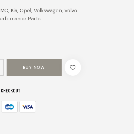
Noté
1
4.00
sur 5
MC, Kia, Opel, Volkswagen, Volvo
basé
sur
erfomance Parts
notatio
n
client
BUY NOW
 CHECKOUT