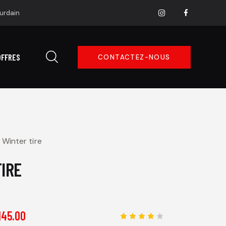
ourdain
OFFRES
CONTACTEZ-NOUS
Winter tire
IRE
145.00