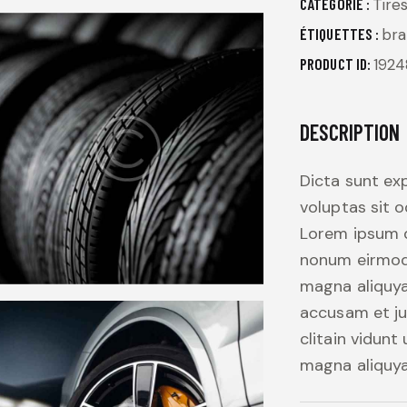
CATÉGORIE :
Tire
ÉTIQUETTES :
bra
PRODUCT ID:
1924
DESCRIPTION
Dicta sunt ex
voluptas sit o
Lorem ipsum do
nonum eirmod 
magna aliquya
accusam et ju
clitain vidunt
magna aliquy