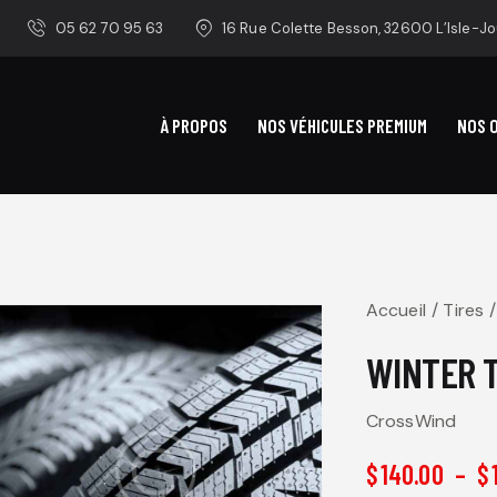
05 62 70 95 63
16 Rue Colette Besson, 32600 L’Isle-J
À PROPOS
NOS VÉHICULES PREMIUM
NOS 
Accueil
Tires
WINTER T
CrossWind
$
140.00
–
$