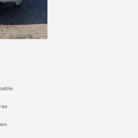
sable
res
ues