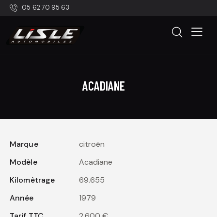
05 62 70 95 63
ACADIANE
Marque
citroën
Modèle
Acadiane
Kilomètrage
69.655
Année
1979
Tarif TTC
2.600 €